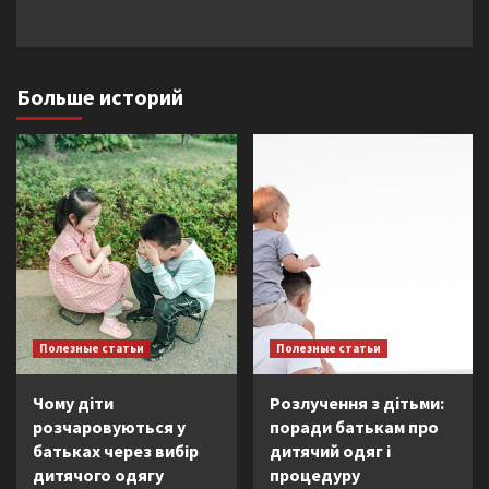
Больше историй
Полезные статьи
Полезные статьи
Чому діти
Розлучення з дітьми:
розчаровуються у
поради батькам про
батьках через вибір
дитячий одяг і
дитячого одягу
процедуру