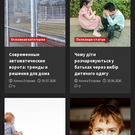
Основная категория
Полезные статьи
Современные
Чому діти
автоматические
розчаровуються у
ворота: тренды и
батьках через вибір
решения для дома
дитячого одягу
Алина Егорова
05.07.2026
Алина Егорова
20.06.2026
0
0