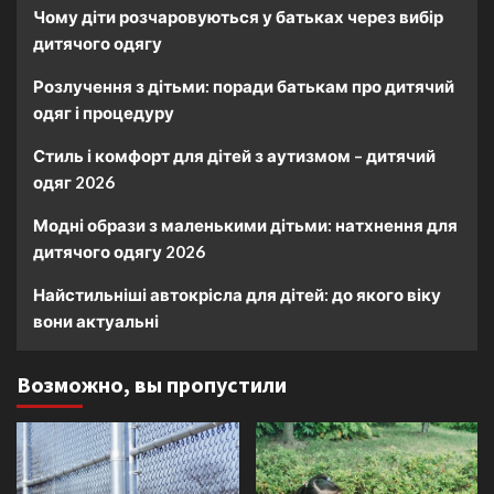
Чому діти розчаровуються у батьках через вибір
дитячого одягу
Розлучення з дітьми: поради батькам про дитячий
одяг і процедуру
Стиль і комфорт для дітей з аутизмом – дитячий
одяг 2026
Модні образи з маленькими дітьми: натхнення для
дитячого одягу 2026
Найстильніші автокрісла для дітей: до якого віку
вони актуальні
Возможно, вы пропустили