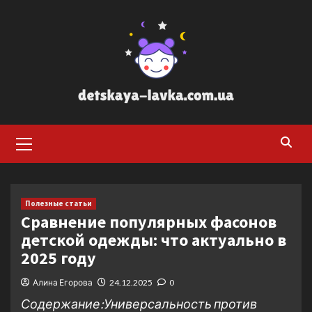
Перейти
к
содержимому
Основное
меню
Полезные статьи
Сравнение популярных фасонов
детской одежды: что актуально в
2025 году
Алина Егорова
24.12.2025
0
Содержание:Универсальность против