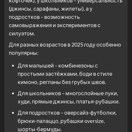
кофточек), у школьников – универсальность
(джинсы, сарафаны, жилеты), а у
подростков – возможность
самовыражения и экспериментов с
силуэтом.
Для разных возрастов в 2025 году особенно
популярны:
Для малышей – комбинезоны с
простыми застёжками, боди в стиле
кимоно, регланы без грубых швов.
Для школьников – многослойные луки,
худи, прямые джинсы, платья-рубашки.
Для подростков – оверсайз-футболки,
брюки-палаццо, рубашки oversize,
шорты-бермуды.