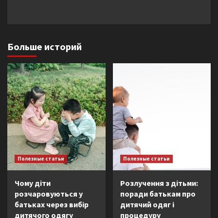
Больше историй
Полезные статьи
Полезные статьи
Чому діти
Розлучення з дітьми:
розчаровуються у
поради батькам про
батьках через вибір
дитячий одяг і
дитячого одягу
процедуру