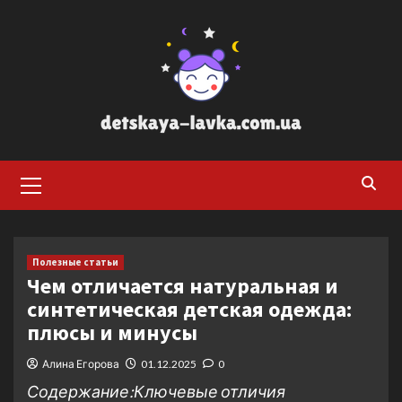
Перейти
к
содержимому
Основное
меню
Полезные статьи
Чем отличается натуральная и
синтетическая детская одежда:
плюсы и минусы
Алина Егорова
01.12.2025
0
Содержание:Ключевые отличия