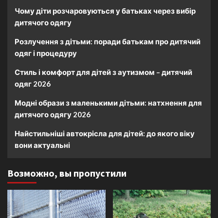
Чому діти розчаровуються у батьках через вибір
дитячого одягу
Розлучення з дітьми: поради батькам про дитячий
одяг і процедуру
Стиль і комфорт для дітей з аутизмом – дитячий
одяг 2026
Модні образи з маленькими дітьми: натхнення для
дитячого одягу 2026
Найстильніші автокрісла для дітей: до якого віку
вони актуальні
Возможно, вы пропустили