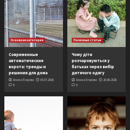
Основная категория
Полезные статьи
Современные
Чому діти
автоматические
розчаровуються у
ворота: тренды и
батьках через вибір
решения для дома
дитячого одягу
Алина Егорова
05.07.2026
Алина Егорова
20.06.2026
0
0